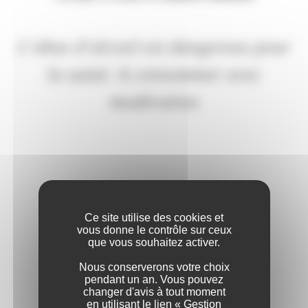
Accueil
>
Notre métier
> Sélection des terroirs
L’abus d’alcool est dangereux pour
la santé. A consommer avec
modération
Ce site utilise des cookies et
vous donne le contrôle sur ceux
que vous souhaitez activer.
L’élaboration de vins de base demande une expertise affirmée.
Nous parcourons avec passion les vignobles français à la
Nous conserverons votre choix
pendant un an. Vous pouvez
recherche des meilleurs vins en Vallée de la Loire, Charente,
changer d'avis à tout moment
Beaujolais, Languedoc, Gers et Bourgogne ... Terroirs dans
en utilisant le lien « Gestion