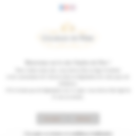
Panneau de gestion des cookies
Bienvenue sur le site Charles de Fère !
Pour visiter notre site, vous devez être en âge d’acheter
et de consommer de l’alcool selon la législation de votre pays de
résidence.
S’il n’existe pas de législation sur ce sujet, vous devez être âgé de
21 ans au moins.
Accepter
Refuser
Sélection des terroirs
J'accepte
ces termes et conditions d'utilisation