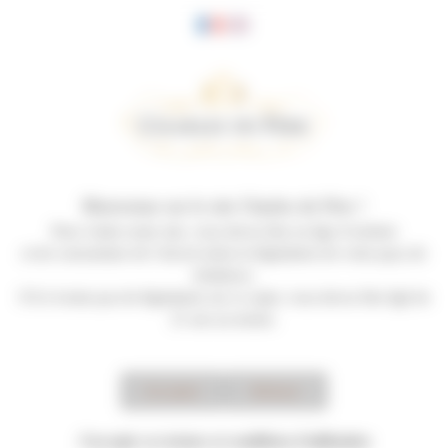
Panneau de gestion des cookies
Bienvenue sur le site Charles de Fère !
Pour visiter notre site, vous devez être en âge d’acheter
et de consommer de l’alcool selon la législation de votre pays de
résidence.
S’il n’existe pas de législation sur ce sujet, vous devez être âgé de
21 ans au moins.
Accepter
Refuser
Notre métier
J'accepte
ces termes et conditions d'utilisation