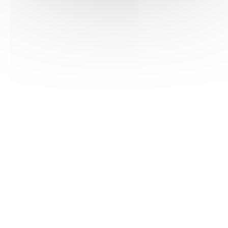
Prise de mousse
Pour
exprimer la
personnalité
de chacun de
nos vins, une
palette de
méthode
d'élaboration
s'offre à
nous...
[lire la
suite]
Elevage
Élaborer des
vins
mousseux de
qualité