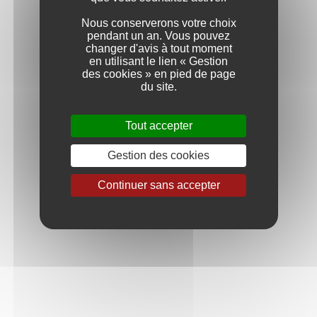
et l’élégance
Nous conserverons votre choix
dominent
pendant un an. Vous pouvez
dans nos cuvées...
[lire la suite]
changer d'avis à tout moment
en utilisant le lien « Gestion
des cookies » en pied de page
du site.
Assemblage
Une étape
Tout accepter
clef dans
l'élaboration
Gestion des cookies
de nos
mousseux
Continuer sans accepter
premium. Ici,
pas de super
chef de cave,
juste une
équipe
d’hommes artisans passionnés...
[lire la suite]