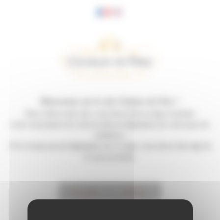
Panneau de gestion des cookies
Bienvenue sur le site Charles de Fère !
Pour visiter notre site, vous devez être en âge d’acheter
et de consommer de l’alcool selon la législation de votre pays de
résidence.
S’il n’existe pas de législation sur ce sujet, vous devez être âgé de
21 ans au moins.
Accepter
Refuser
Prix et récompenses
J'accepte
ces termes et conditions d'utilisation