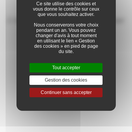
Ce site utilise des cookies et
Accueil
>
Reconnaissance internationale
> Prix et récompenses
vous donne le contrôle sur ceux
que vous souhaitez activer.
L’abus d’alcool est dangereux pour
Nous conserverons votre choix
la santé. A consommer avec
pendant un an. Vous pouvez
changer d'avis à tout moment
en utilisant le lien « Gestion
modération
des cookies » en pied de page
du site.
Tout accepter
Gestion des cookies
Depuis sa création, dans les années 1980, la qualité de nos vins
Continuer sans accepter
est régulièrement saluée par les experts, français et
internationaux et elle est récompensée dans les concours
professionnels majeurs (Effervescents du Monde, Chardonnay
du Monde, Decanter World Wine Awards (Royume-Uni),
Muscats du Monde, ou encore les Sakura Women’s wine awards
au Japon).