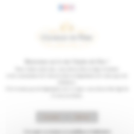
Panneau de gestion des cookies
Bienvenue sur le site Charles de Fère !
Pour visiter notre site, vous devez être en âge d’acheter
et de consommer de l’alcool selon la législation de votre pays de
résidence.
S’il n’existe pas de législation sur ce sujet, vous devez être âgé de
21 ans au moins.
Accepter
Refuser
Jean-Louis
J'accepte
ces termes et conditions d'utilisation