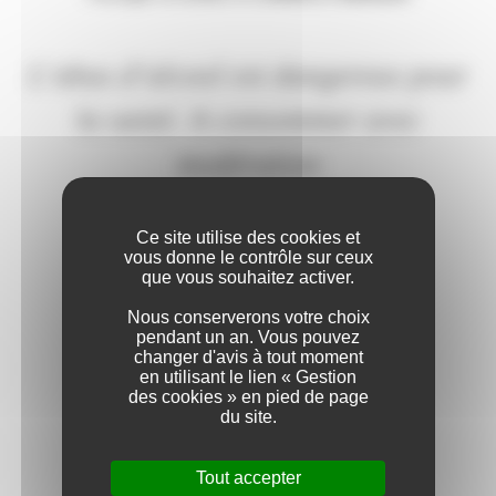
Accueil
>
Nos vins
> Jean-Louis
L’abus d’alcool est dangereux pour
la santé. A consommer avec
modération
Ce site utilise des cookies et
vous donne le contrôle sur ceux
que vous souhaitez activer.
Nous conserverons votre choix
pendant un an. Vous pouvez
changer d'avis à tout moment
en utilisant le lien « Gestion
des cookies » en pied de page
du site.
Deux blancs de blancs et un rosé issus de fermentation naturelle
en cuve, ainsi qu’un vin biologique, le Réserve Nature bio.
Tout accepter